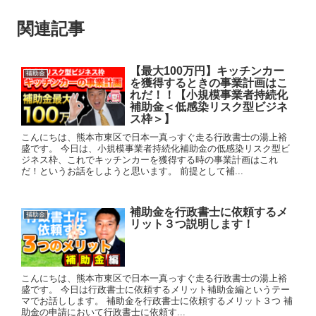
関連記事
【最大100万円】キッチンカー
補助金
を獲得するときの事業計画はこ
れだ！！【小規模事業者持続化
補助金＜低感染リスク型ビジネ
ス枠＞】
こんにちは、熊本市東区で日本一真っすぐ走る行政書士の湯上裕
盛です。 今日は、小規模事業者持続化補助金の低感染リスク型ビ
ジネス枠、これでキッチンカーを獲得する時の事業計画はこれ
だ！というお話をしようと思います。 前提として補...
補助金を行政書士に依頼するメ
補助金
リット３つ説明します！
こんにちは、熊本市東区で日本一真っすぐ走る行政書士の湯上裕
盛です。 今日は行政書士に依頼するメリット補助金編というテー
マでお話しします。 補助金を行政書士に依頼するメリット３つ 補
助金の申請において行政書士に依頼す...