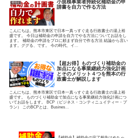
小規模事業者持続化補助金の申
補助金
請書を自力で作る方法
こんにちは。熊本市東区で日本一真っすぐ走る行政書士の湯上裕
盛です。 今日は補助金の申請を自力でやる方法についてお話をし
ます。 補助金の申請をプロに頼まず自分で作る方法 結論から言い
ます。ググる、です。 今の時代、イ...
【超お得】ものづくり補助金の
補助金
加点になる事業継続力強化計画
とそのメリット４つを熊本の行
政書士が解説します
こんにちは、熊本市東区で日本一真っすぐ走る行政書士の湯上裕
盛です。 ものづくり補助金で加点になる事業継続力強化計画につ
いてお話をします。 BCP（ビジネス・コンティニュイティー・プ
ラン） このBCPとは、Busines...
【補助金】補助金の完了報告はめちゃ