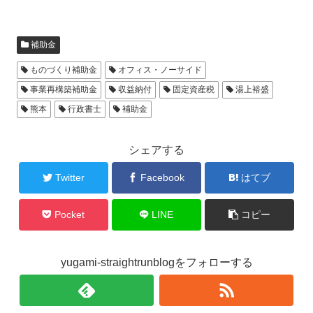
補助金
ものづくり補助金
オフィス・ノーサイド
事業再構築補助金
収益納付
固定資産税
湯上裕盛
熊本
行政書士
補助金
シェアする
Twitter
Facebook
はてブ
Pocket
LINE
コピー
yugami-straightrunblogをフォローする