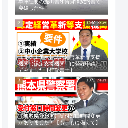
車庫証明の提出書類賃貸借契約書で
突破した件
1980 views
【開業１年目】認定経営革新等支援
機関（認定支援機関）に登録申請し
てみました【行政書士】
1373 views
【熊本県警察署】受付窓口時間変更
がありました！【もしもに備えて】