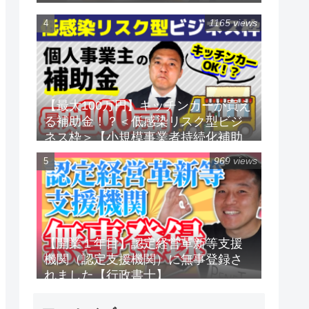
1165 views
【最大100万円】キッチンカーが買え
る補助金！？＜低感染リスク型ビジ
ネス枠＞【小規模事業者持続化補助
金】
969 views
【開業１年目】認定経営革新等支援
機関（認定支援機関）に無事登録さ
れました【行政書士】