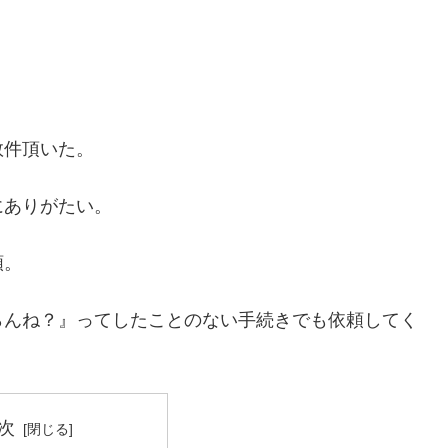
。
数件頂いた。
にありがたい。
頼。
らんね？』ってしたことのない手続きでも依頼してく
次