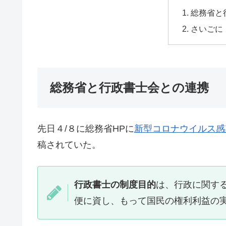
総務省と
さいごに
総務省と行政書士会との連携
先日４/８に総務省HPに
新型コロナウイルス感
稿されていた。
行政書士の制度目的
は、行政に関す
便に資し、もって国民の権利利益の