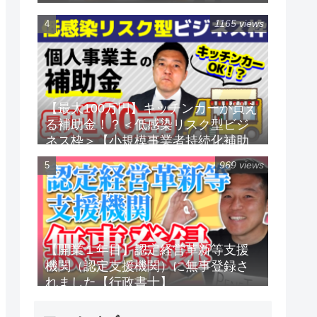
1165 views
【最大100万円】キッチンカーが買え
る補助金！？＜低感染リスク型ビジ
ネス枠＞【小規模事業者持続化補助
金】
969 views
【開業１年目】認定経営革新等支援
機関（認定支援機関）に無事登録さ
れました【行政書士】