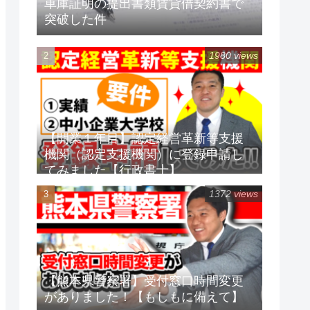
車庫証明の提出書類賃貸借契約書で
突破した件
1980 views
【開業１年目】認定経営革新等支援
機関（認定支援機関）に登録申請し
てみました【行政書士】
1372 views
【熊本県警察署】受付窓口時間変更
がありました！【もしもに備えて】