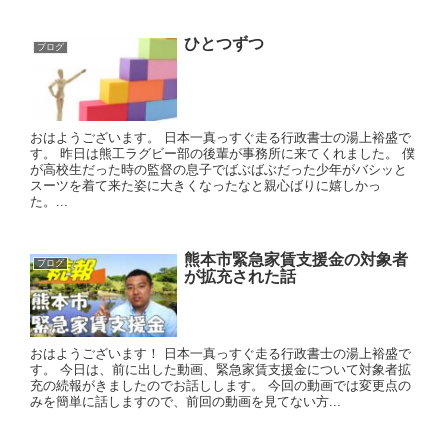
ひとつずつ
ブログ
おはようございます。 日本一真っすぐ走る行政書士の湯上裕盛で
す。 昨日は熊工ラグビー部の後輩が事務所に来てくれました。 僕
が高校生だった時の監督の息子でばぶばぶだった少年がバシッと
スーツを着て来た姿に大きくなったなと親心ばりに嬉しかっ
た。...
熊本市緊急家賃支援金の対象者
ブログ
が拡充された話
おはようございます！ 日本一真っすぐ走る行政書士の湯上裕盛で
す。 今日は、前に出した動画、緊急家賃支援金について対象者拡
充の続報がきましたのでお話しします。 今回の動画では変更点の
みを簡単に話しますので、前回の動画を見てない方...