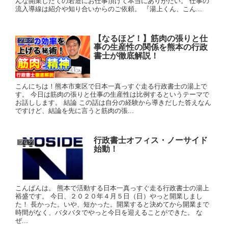
んな開業したての若造にお仕事頂けて本当にありがたい。 仕事の
流入導線は紹介や知り合いからのご依頼。 『湯上くん、こん...
【なるほど！】筋肉の張りと仕
ブログ
事の生産性の関係を熊本の行政
書士が徹底解説！
こんにちは！熊本市東区で日本一真っすぐ走る行政書士の湯上で
す。 今日は筋肉の張りと仕事の生産性は比例するというテーマで
お話しします。 結論 この話は自分の経験から導きだした答えなん
ですけど、結論を先に言うと筋肉の張...
行政書士オフィス・ノーサイド
ブログ
始動！
こんばんは。 熊本で活動する日本一真っすぐ走る行政書士の湯上
裕盛です。 今日、２０２０年４月５日（日）やっと開業しまし
た！ 長かった。いや、短かった。開業すると決めてから開業まで
時間がなく、バタバタでやっと今日を迎えることができた。 な
ぜ...