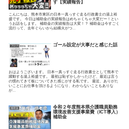
す【実績報告】
こんにちは、熊本市東区の日本一真っすぐ走る行政書士の湯上裕
盛です。 今日は補助金の実績報告はめちゃくちゃ大変だー！とい
うお話をします。 補助金の実績報告は大変！？ 補助金は今すごく
流行って、去年ぐらいから結構火がつ...
ゴール設定が大事だと感じた話
ブログ
おはようございます。 日本一真っすぐ走る行政書士として熊本で
躍動する湯上裕盛です。 最初は恥ずかしかったけど、最近は言う
の慣れてきて板についてきた感じがする私です。 最近、ありがた
いことにお仕事を頂けるようになり、わからないこともありな
が...
令和２年度熊本県介護職員勤務
補助金
環境改善支援事業費（ICT導入）
補助金