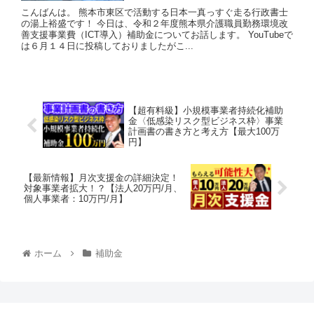
こんばんは。 熊本市東区で活動する日本一真っすぐ走る行政書士
の湯上裕盛です！ 今日は、令和２年度熊本県介護職員勤務環境改
善支援事業費（ICT導入）補助金についてお話します。 YouTubeで
は６月１４日に投稿しておりましたがこ...
【超有料級】小規模事業者持続化補助
金〈低感染リスク型ビジネス枠〉事業
計画書の書き方と考え方【最大100万
円】
【最新情報】月次支援金の詳細決定！
対象事業者拡大！？【法人20万円/月、
個人事業者：10万円/月】
ホーム
補助金