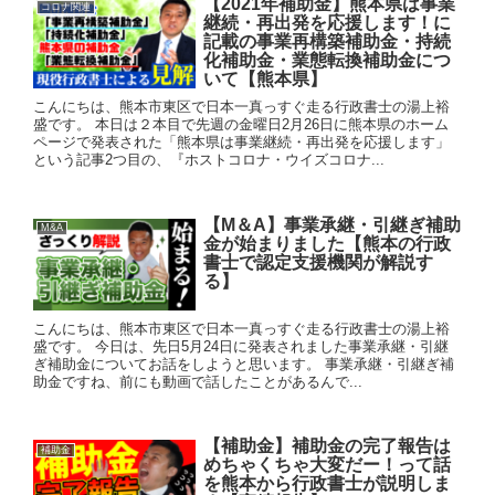
【2021年補助金】熊本県は事業
コロナ関連
継続・再出発を応援します！に
記載の事業再構築補助金・持続
化補助金・業態転換補助金につ
いて【熊本県】
こんにちは、熊本市東区で日本一真っすぐ走る行政書士の湯上裕
盛です。 本日は２本目で先週の金曜日2月26日に熊本県のホーム
ページで発表された「熊本県は事業継続・再出発を応援します」
という記事2つ目の、『ホストコロナ・ウイズコロナ...
【M＆A】事業承継・引継ぎ補助
M&A
金が始まりました【熊本の行政
書士で認定支援機関が解説す
る】
こんにちは、熊本市東区で日本一真っすぐ走る行政書士の湯上裕
盛です。 今日は、先日5月24日に発表されました事業承継・引継
ぎ補助金についてお話をしようと思います。 事業承継・引継ぎ補
助金ですね、前にも動画で話したことがあるんで...
【補助金】補助金の完了報告は
補助金
めちゃくちゃ大変だー！って話
を熊本から行政書士が説明しま